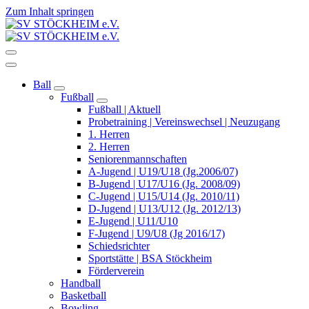
Zum Inhalt springen
Wir bewegen Stöckheim
Wir bewegen Stöckheim
Ball
Fußball
Fußball | Aktuell
Probetraining | Vereinswechsel | Neuzugang
1. Herren
2. Herren
Seniorenmannschaften
A-Jugend | U19/U18 (Jg.2006/07)
B-Jugend | U17/U16 (Jg. 2008/09)
C-Jugend | U15/U14 (Jg. 2010/11)
D-Jugend | U13/U12 (Jg. 2012/13)
E-Jugend | U11/U10
F-Jugend | U9/U8 (Jg 2016/17)
Schiedsrichter
Sportstätte | BSA Stöckheim
Förderverein
Handball
Basketball
Bowling