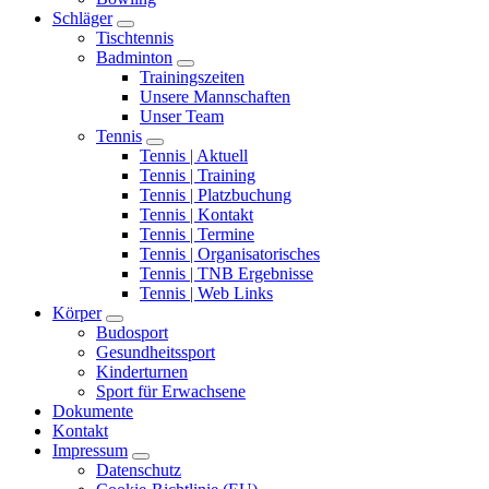
Schläger
Tischtennis
Badminton
Trainingszeiten
Unsere Mannschaften
Unser Team
Tennis
Tennis | Aktuell
Tennis | Training
Tennis | Platzbuchung
Tennis | Kontakt
Tennis | Termine
Tennis | Organisatorisches
Tennis | TNB Ergebnisse
Tennis | Web Links
Körper
Budosport
Gesundheitssport
Kinderturnen
Sport für Erwachsene
Dokumente
Kontakt
Impressum
Datenschutz