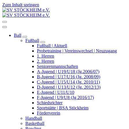
Zum Inhalt springen
Wir bewegen Stöckheim
Wir bewegen Stöckheim
Ball
Fußball
Fußball | Aktuell
Probetraining | Vereinswechsel | Neuzugang
1. Herren
2. Herren
Seniorenmannschaften
A-Jugend | U19/U18 (Jg.2006/07)
B-Jugend | U17/U16 (Jg. 2008/09)
C-Jugend | U15/U14 (Jg. 2010/11)
D-Jugend | U13/U12 (Jg. 2012/13)
E-Jugend | U11/U10
F-Jugend | U9/U8 (Jg 2016/17)
Schiedsrichter
Sportstätte | BSA Stöckheim
Förderverein
Handball
Basketball
Bowling