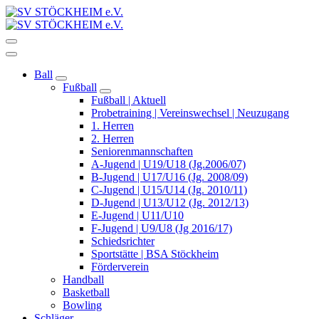
Zum
Inhalt
Wir bewegen Stöckheim
springen
Wir bewegen Stöckheim
Ball
Fußball
Fußball | Aktuell
Probetraining | Vereinswechsel | Neuzugang
1. Herren
2. Herren
Seniorenmannschaften
A-Jugend | U19/U18 (Jg.2006/07)
B-Jugend | U17/U16 (Jg. 2008/09)
C-Jugend | U15/U14 (Jg. 2010/11)
D-Jugend | U13/U12 (Jg. 2012/13)
E-Jugend | U11/U10
F-Jugend | U9/U8 (Jg 2016/17)
Schiedsrichter
Sportstätte | BSA Stöckheim
Förderverein
Handball
Basketball
Bowling
Schläger