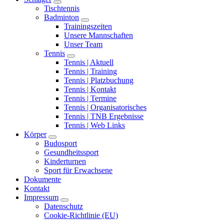
Tischtennis
Badminton
Trainingszeiten
Unsere Mannschaften
Unser Team
Tennis
Tennis | Aktuell
Tennis | Training
Tennis | Platzbuchung
Tennis | Kontakt
Tennis | Termine
Tennis | Organisatorisches
Tennis | TNB Ergebnisse
Tennis | Web Links
Körper
Budosport
Gesundheitssport
Kinderturnen
Sport für Erwachsene
Dokumente
Kontakt
Impressum
Datenschutz
Cookie-Richtlinie (EU)